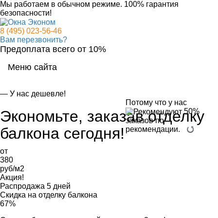
Мы работаем в обычном режиме.
100% гарантия
безопасности!
8 (495) 023-56-46
Вам перезвонить?
Предоплата всего от 10%
Меню сайта
Мен
— У нас дешевле!
Потому что у нас
50%
Экономьте, заказав
отделку
заказов по
балкона
сегодня!
рекомендации.
от
380
руб/м2
Акция!
Распродажа 5 дней
Скидка на отделку балкона
67%